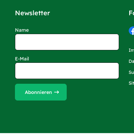
Newsletter
F
Name
I
E-Mail
Da
Su
Si
Abonnieren