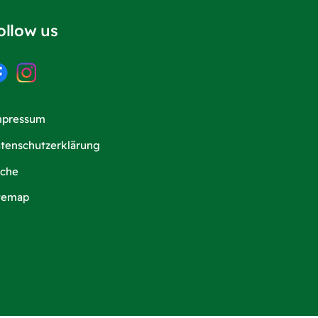
ollow us
mpressum
tenschutzerklärung
che
temap